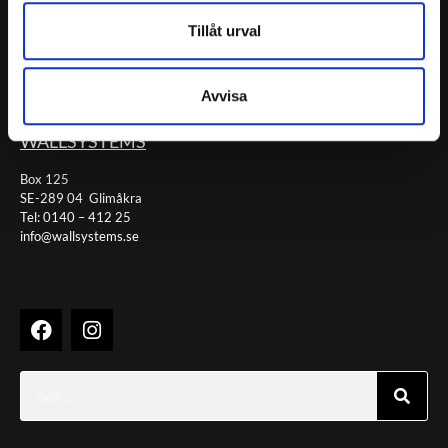
Downloads
Tillåt urval
Om oss
Kontakt
Avvisa
Tillgänglighetsredogörelse
WALLSYSTEMS
Box 125
SE-289 04 Glimåkra
Tel: 0140 – 412 25
info@wallsystems.se
F
I
a
n
c
s
e
t
Sök
b
a
o
g
o
r