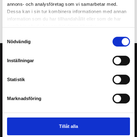
Dina val:
annons- och analysföretag som vi samarbetar med.
Dessa kan i sin tur kombinera informationen med annan
information som du har tillhandahållit eller som de har
Slutför beställning
samlat in när du har använt deras tjänster.
Samtyckesval
Nödvändig
Inställningar
Statistik
Produkter
Marknadsföring
Produktkategorier
Referenser
Teknisk
Tillåt alla
innovation