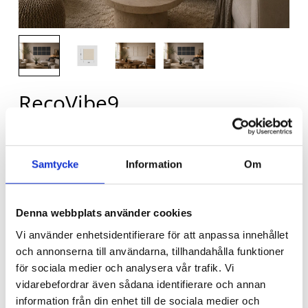
RecoVibe9
Väggabsorbenter som skapar en lugnare och mer
behaglig ljudmiljö. Perfekt för hemmet, kontoret
Samtycke
Information
Om
och offentliga miljöer.
Mönster
*
Denna webbplats använder cookies
Vi använder enhetsidentifierare för att anpassa innehållet
och annonserna till användarna, tillhandahålla funktioner
för sociala medier och analysera vår trafik. Vi
vidarebefordrar även sådana identifierare och annan
information från din enhet till de sociala medier och