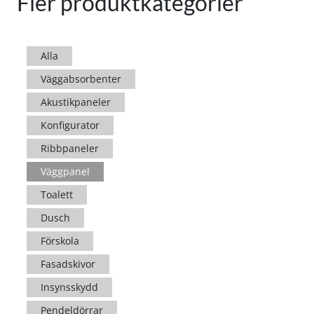
Fler produktkategorier
Alla
Väggabsorbenter
Akustikpaneler
Konfigurator
Ribbpaneler
Väggpanel
Toalett
Dusch
Förskola
Fasadskivor
Insynsskydd
Pendeldörrar