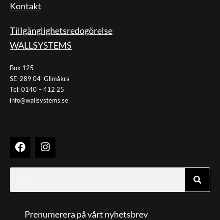
Kontakt
Tillgänglighetsredogörelse
WALLSYSTEMS
Box 125
SE-289 04 Glimåkra
Tel: 0140 – 412 25
info@wallsystems.se
F
I
a
n
c
s
e
t
Sök
b
a
o
g
o
r
k
a
Prenumerera på vårt nyhetsbrev