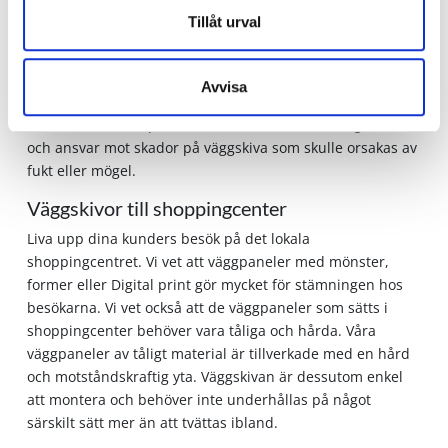
eller gummilister som ger ett luftat system. Vi använder
Tillåt urval
alltid samma material för väggbeklädnad oavsett vilken
variant av väggpanel för våtrum du väljer och är därmed
helt säkra på att det vi levererar är en väggskiva av hög
Avvisa
kvalitet som håller för väggbeklädnad i våtrum. Vi är till
och med så säkra på vår sak att vi lämnar 10 års garanti
och ansvar mot skador på väggskiva som skulle orsakas av
fukt eller mögel.
Väggskivor till shoppingcenter
Liva upp dina kunders besök på det lokala
shoppingcentret. Vi vet att väggpaneler med mönster,
former eller Digital print gör mycket för stämningen hos
besökarna. Vi vet också att de väggpaneler som sätts i
shoppingcenter behöver vara tåliga och hårda. Våra
väggpaneler av tåligt material är tillverkade med en hård
och motståndskraftig yta. Väggskivan är dessutom enkel
att montera och behöver inte underhållas på något
särskilt sätt mer än att tvättas ibland.