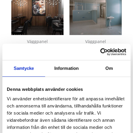
Väggpanel
Väggpanel
WS-Wood Väggpanel
Space Väggpanel
Samtycke
Information
Om
Väggpanel till sjukhus
Ett besök på sjukhuset är inte alltid det roligaste. För att
Denna webbplats använder cookies
göra upplevelsen lite lättare, roligare eller bekvämare kan
Vi använder enhetsidentifierare för att anpassa innehållet
man välja att klä in väggskivor med något som sticker ut.
Många sjukhus använder till exempel väggskivor med
och annonserna till användarna, tillhandahålla funktioner
mönster, former, djur och färger till barnavdelningarna
för sociala medier och analysera vår trafik. Vi
för att underlätta för barnen. En del väljer att göra en hel
vidarebefordrar även sådana identifierare och annan
väggbeklädnad medan andra föredrar att göra endast en
information från din enhet till de sociala medier och