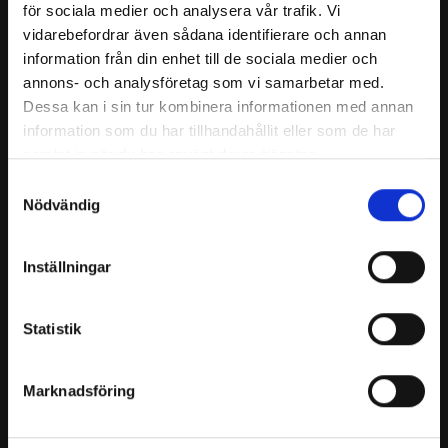
för sociala medier och analysera vår trafik. Vi
Produktkategorier
vidarebefordrar även sådana identifierare och annan
Referenser
information från din enhet till de sociala medier och
annons- och analysföretag som vi samarbetar med.
Teknisk
innovation
Dessa kan i sin tur kombinera informationen med annan
information som du har tillhandahållit eller som de har
Downloads
samlat in när du har använt deras tjänster.
Om oss
Samtyckesval
Nödvändig
Kontakt
Tillgänglighetsredogörelse
Inställningar
WALLSYSTEMS
Box 125
Statistik
SE-289 04 Glimåkra
Tel: 0140 – 412 25
info@wallsystems.se
Marknadsföring