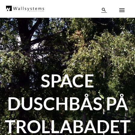
Hoppa
Huv
till
Sök
innehåll
SPACE
DUSCHBÅS PÅ
TROLLABADET