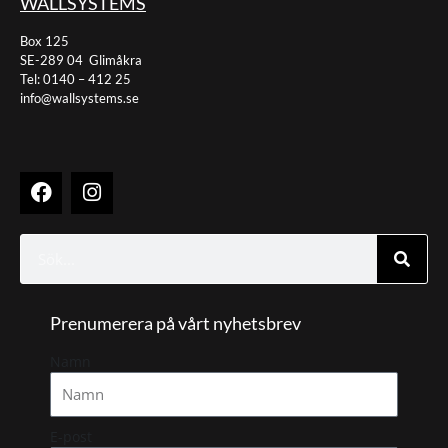
WALLSYSTEMS
Box 125
SE-289 04 Glimåkra
Tel: 0140 – 412 25
info@wallsystems.se
F
I
a
n
c
s
e
t
Sök
b
a
o
g
o
r
Prenumerera på vårt nyhetsbrev
k
a
m
Namn
E-post