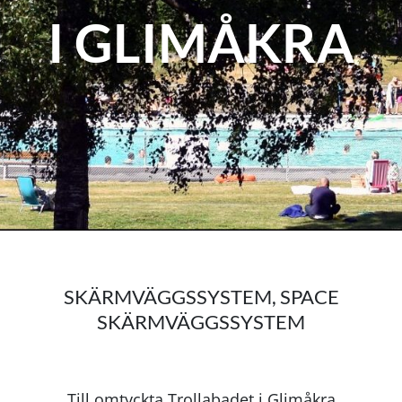
I GLIMÅKRA
SKÄRMVÄGGSSYSTEM
,
SPACE
SKÄRMVÄGGSSYSTEM
Till omtyckta Trollabadet i Glimåkra