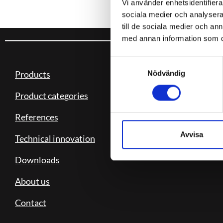
Vi använder enhetsidentifierar
sociala medier och analysera 
till de sociala medier och a
med annan information som du 
Samtyckesval
Products
WALLSYSTEMS
Nödvändig
Product categories
Box 125
SE-289 04 Glimåkra
Phone: 0140 – 412 25
References
info@wallsystems.se
Avvisa
Technical innovation
Downloads
About us
Contact