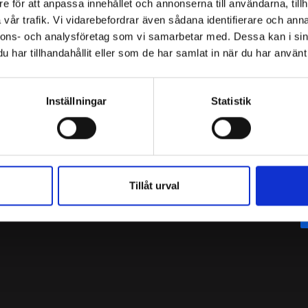
e för att anpassa innehållet och annonserna till användarna, tillh
vår trafik. Vi vidarebefordrar även sådana identifierare och anna
nnons- och analysföretag som vi samarbetar med. Dessa kan i sin
har tillhandahållit eller som de har samlat in när du har använt 
F
I
S
Inställningar
Statistik
a
n
c
s
e
t
Search
b
a
o
g
o
r
Tillåt urval
k
a
m