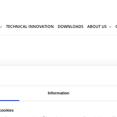
TECHNICAL INNOVATION
DOWNLOADS
ABOUT US
Search
for:
eems we can’t find what you’re looking for. Perhaps searching can 
Information
cookies