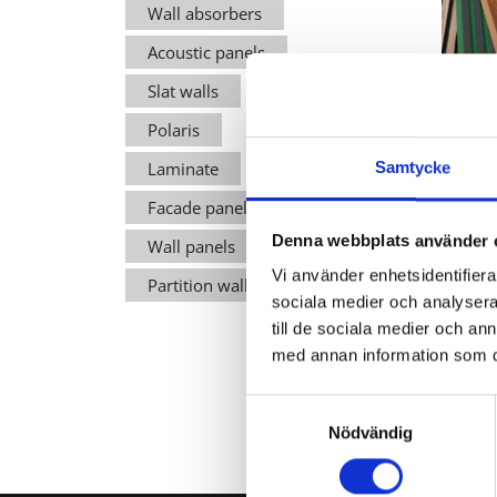
Wall absorbers
Acoustic panels
Slat walls
Polaris
Samtycke
Laminate
Facade panels
Denna webbplats använder 
Wall panels
Vi använder enhetsidentifierar
Partition wall system
Creat
sociala medier och analysera 
till de sociala medier och a
med annan information som du 
Samtyckesval
Nödvändig