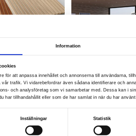
Information
cookies
Configurator, Slat walls
Slat walls
e för att anpassa innehållet och annonserna till användarna, tillh
e your own slat wall panel
Ribbon-Wood Barcod
vår trafik. Vi vidarebefordrar även sådana identifierare och anna
nnons- och analysföretag som vi samarbetar med. Dessa kan i sin
har tillhandahållit eller som de har samlat in när du har använt 
Inställningar
Statistik